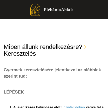
Miben állunk rendelkezésre?
Keresztelés
Gyermek keresztelésére jelentkezni az alábbiak
szerint tud:
LÉPÉSEK
A jelentkezés beküldése előtt
hivatal időben
vegye fel a