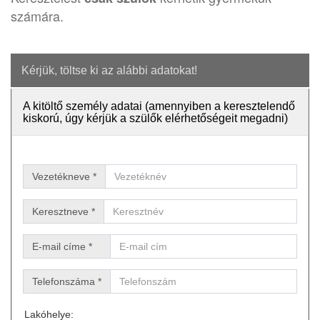
számára.
Kérjük, töltse ki az alábbi adatokat!
A kitöltő személy adatai (amennyiben a keresztelendő
kiskorú, úgy kérjük a szülők elérhetőségeit megadni)
Vezetékneve *
Keresztneve *
E-mail címe *
Telefonszáma *
Lakóhelye: