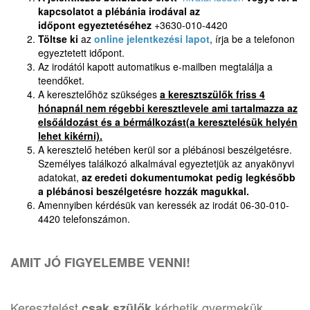
kapcsolatot a plébánia irodával az
időpont egyeztetéséhez
+3630-010-4420
Töltse ki
az
online jelentkezési lapot
, írja be a telefonon
egyeztetett időpont.
Az irodától kapott automatikus e-mailben megtalálja a
teendőket.
A keresztelőhöz szükséges
a keresztszülők friss 4
hónapnál nem régebbi keresztlevele ami tartalmazza az
elsőáldozást és a bérmálkozást(a keresztelésük helyén
lehet kikérni).
A keresztelő hetében kerül sor a plébánosi beszélgetésre.
Személyes találkozó alkalmával egyeztetjük az anyakönyvi
adatokat,
az eredeti dokumentumokat pedig legkésőbb
a plébánosi beszélgetésre hozzák magukkal.
Amennyiben kérdésük van keressék az irodát 06-30-010-
4420 telefonszámon.
AMIT JÓ FIGYELEMBE VENNI!
Keresztelést
kérhetik gyermekük
csak szülők