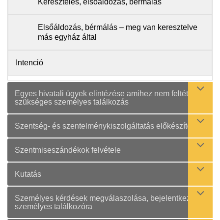
Keresztelés, elsőáldozás, bérmálás
Elsőáldozás, bérmálás – meg van keresztelve
más egyház által
Intenció
Egyes hivatali ügyek elintézése amihez nem feltétlenül
szükséges személyes találkozás
Szentség- és szentelménykiszolgáltatás előkészítése
Szentmiseszándékok felvétele
Kutatás
Személyes kérdések megválaszolása, bejelentkezés
személyes találkozóra