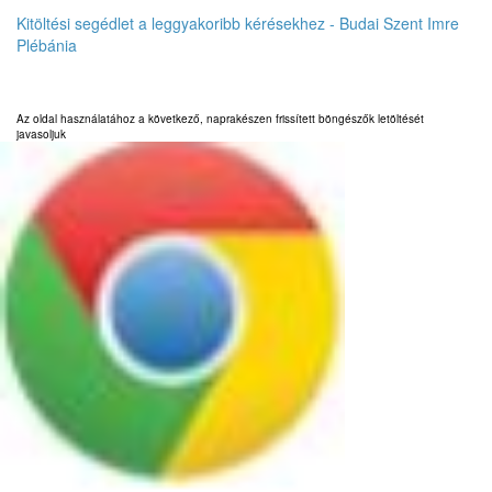
Énekes mise
Kitöltési segédlet a leggyakoribb kérésekhez - Budai Szent Imre
19:00
Plébánia
20:00
Az oldal használatához a következő, naprakészen frissített böngészők letöltését
21:00
javasoljuk
22:00
23:00