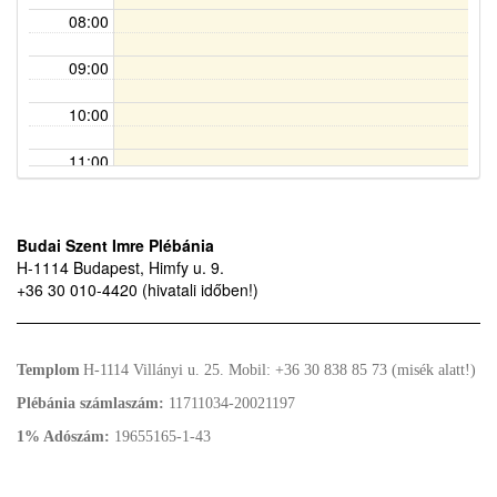
08:00
09:00
10:00
11:00
12:00
Budai Szent Imre Plébánia
13:00 - 14:00
13:00
H-1114 Budapest, Himfy u. 9.
Esketés
+36 30 010-4420 (hivatali időben!)
14:00
15:00
Templom
H-1114 Villányi u. 25.
Mobil: +36 30 838 85 73 (misék alatt!)
16:00
Plébánia számlaszám:
11711034-20021197
1% Adószám:
19655165-1-43
17:00
18:00 - 19:00
18:00